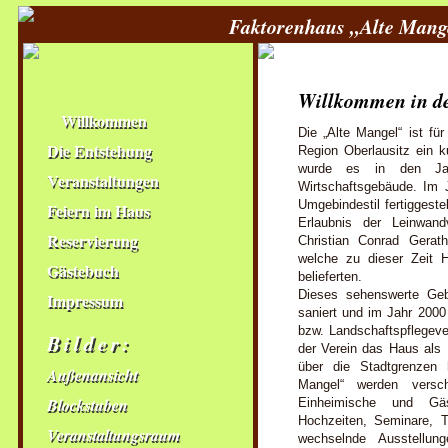
Faktorenhaus „Alte Mang
Willkommen in de
Willkommen
Die „Alte Mangel“ ist fü
Die Entstehung
Region Oberlausitz ein k
wurde es in den Ja
Veranstaltungen
Wirtschaftsgebäude. Im
Umgebindestil fertiggeste
Feiern im Haus
Erlaubnis der Leinwand
Reservierung
Christian Conrad Gerat
welche zu dieser Zeit 
Gästebuch
belieferten.
Dieses sehenswerte Ge
Impressum
saniert und im Jahr 2000
bzw. Landschaftspflegeve
Bilder:
der Verein das Haus als 
über die Stadtgrenzen 
Außenansicht
Mangel“ werden verschi
Blockstuben
Einheimische und Gäs
Hochzeiten, Seminare, T
Veranstaltungsraum
wechselnde Ausstellun